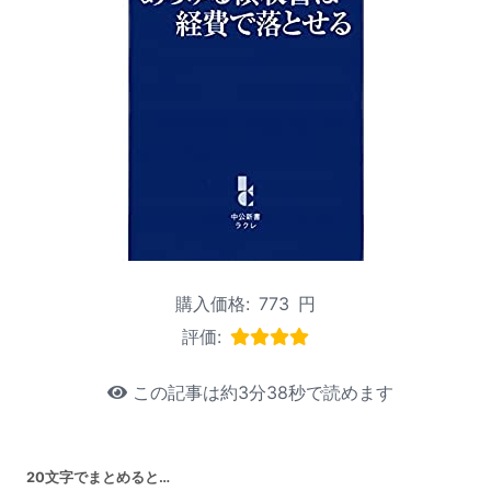
購入価格:
773
円
評価:
この記事は約3分38秒で読めます
20文字でまとめると…