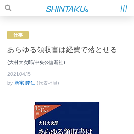
仕事
あらゆる領収書は経費で落とせる
(大村大次郎/中央公論新社)
2021.04.15
by
新宅 睦仁
(代表社員)