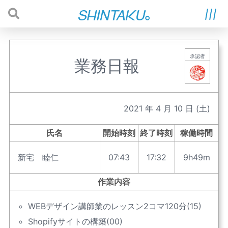
承認者
業務日報
2021
年
4
月
10
日
(土)
氏名
開始時刻
終了時刻
稼働時間
新宅 睦仁
07:43
17:32
9h49m
作業内容
WEBデザイン講師業のレッスン2コマ120分(15)
Shopifyサイトの構築(00)