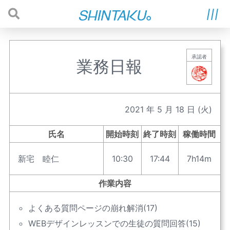
承認者
業務日報
2021
年
5
月
18
日
(火)
氏名
開始時刻
終了時刻
稼働時間
新宅 睦仁
10:30
17:44
7h14m
作業内容
よくある質問ページの崩れ解消(17)
WEBデザインレッスンでの生徒の質問回答(15)