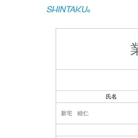
氏名
新宅 睦仁