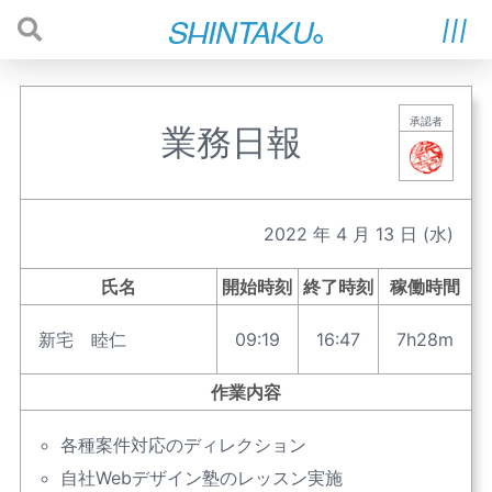
承認者
業務日報
2022
年
4
月
13
日
(水)
氏名
開始時刻
終了時刻
稼働時間
新宅 睦仁
09:19
16:47
7h28m
作業内容
各種案件対応のディレクション
自社Webデザイン塾のレッスン実施