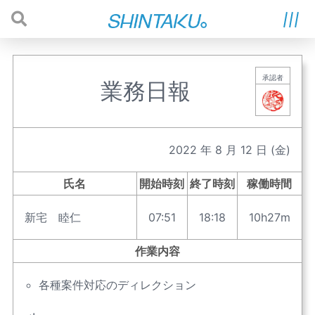
承認者
業務日報
2022
年
8
月
12
日
(金)
氏名
開始時刻
終了時刻
稼働時間
新宅 睦仁
07:51
18:18
10h27m
作業内容
各種案件対応のディレクション