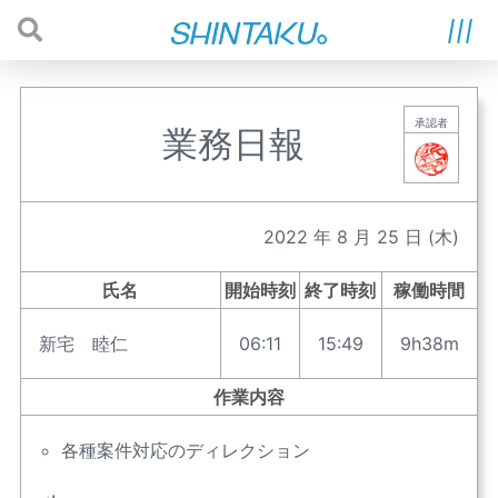
承認者
業務日報
2022
年
8
月
25
日
(木)
氏名
開始時刻
終了時刻
稼働時間
新宅 睦仁
06:11
15:49
9h38m
作業内容
各種案件対応のディレクション