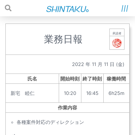
承認者
業務日報
2022
年
11
月
11
日
(金)
氏名
開始時刻
終了時刻
稼働時間
新宅 睦仁
10:20
16:45
6h25m
作業内容
各種案件対応のディレクション