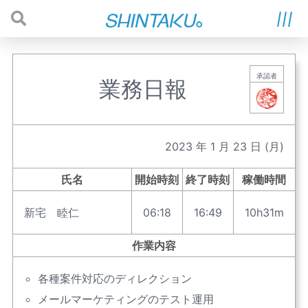
承認者
業務日報
2023
年
1
月
23
日
(月)
氏名
開始時刻
終了時刻
稼働時間
新宅 睦仁
06:18
16:49
10h31m
作業内容
各種案件対応のディレクション
メールマーケティングのテスト運用