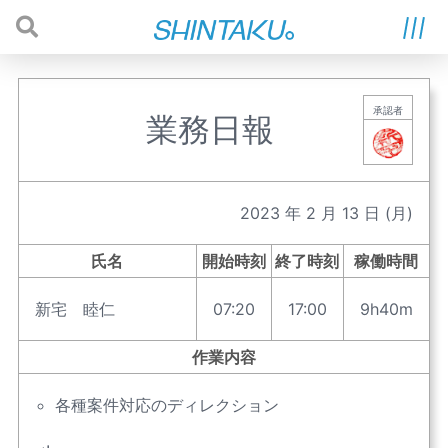
承認者
業務日報
2023
年
2
月
13
日
(月)
氏名
開始時刻
終了時刻
稼働時間
新宅 睦仁
07:20
17:00
9h40m
作業内容
各種案件対応のディレクション