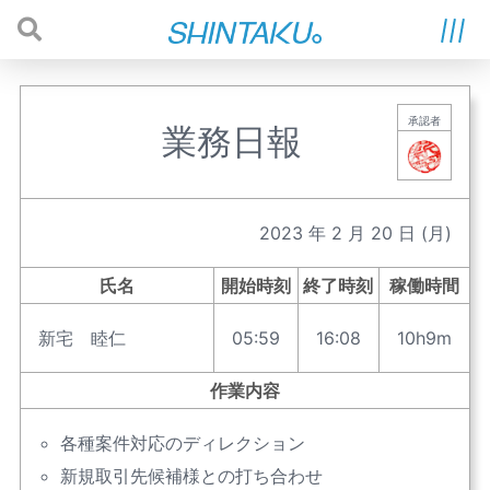
承認者
業務日報
2023
年
2
月
20
日
(月)
氏名
開始時刻
終了時刻
稼働時間
新宅 睦仁
05:59
16:08
10h9m
作業内容
各種案件対応のディレクション
新規取引先候補様との打ち合わせ