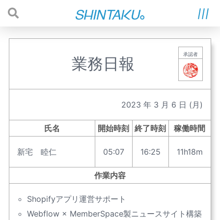
承認者
業務日報
2023
年
3
月
6
日
(月)
氏名
開始時刻
終了時刻
稼働時間
新宅 睦仁
05:07
16:25
11h18m
作業内容
Shopifyアプリ運営サポート
Webflow × MemberSpace製ニュースサイト構築