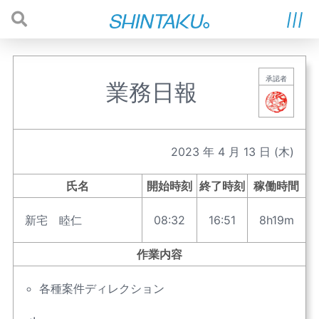
承認者
業務日報
2023
年
4
月
13
日
(木)
氏名
開始時刻
終了時刻
稼働時間
新宅 睦仁
08:32
16:51
8h19m
作業内容
各種案件ディレクション