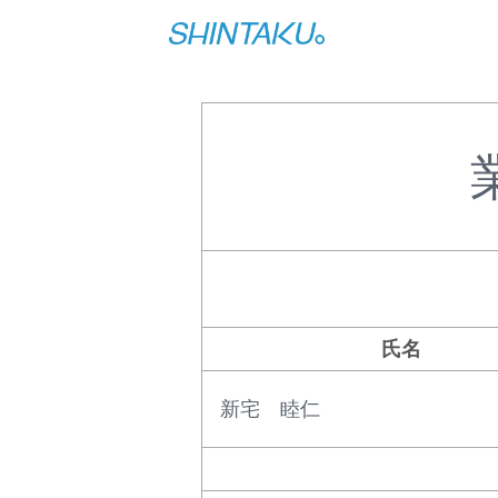
氏名
新宅 睦仁