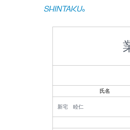
氏名
新宅 睦仁