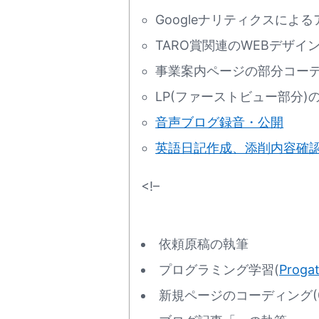
Googleナリティクスによ
TARO賞関連のWEBデザ
事業案内ページの部分コーディ
LP(ファーストビュー部分)の
音声ブログ録音・公開
英語日記作成、添削内容確
<!–
依頼原稿の執筆
プログラミング学習(
Proga
新規ページのコーディング(0