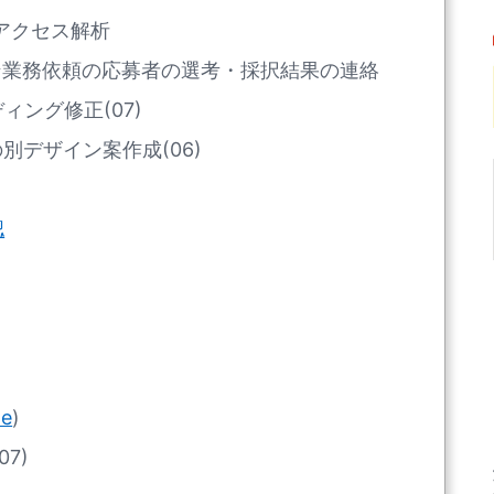
るアクセス解析
イン業務依頼の応募者の選考・採択結果の連絡
ング修正(07)
別デザイン案作成(06)
認
te
)
7)