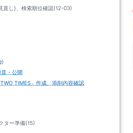
直し)、検索順位確認(12-03)
e
)
録音・公開
H TWO TIMES」作成、添削内容確認
ター準備(15)