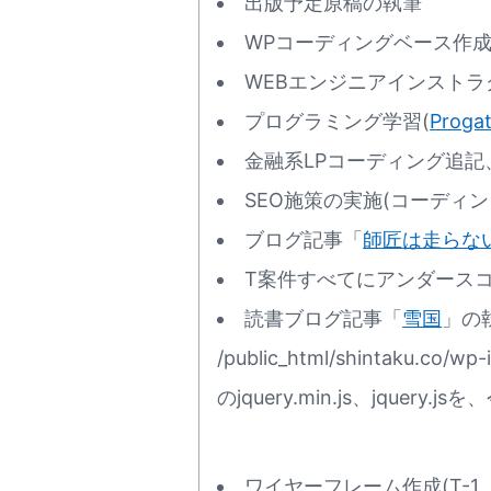
出版予定原稿の執筆
WPコーディングベース作成(T
WEBエンジニアインストラク
プログラミング学習(
Proga
金融系LPコーディング追記
SEO施策の実施(コーディン
ブログ記事「
師匠は走らな
T案件すべてにアンダースコ
読書ブログ記事「
雪国
」の
/public_html/shintaku.co/wp-i
のjquery.min.js、jqu
ワイヤーフレーム作成(T-1、T-