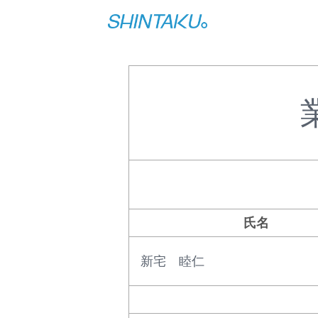
氏名
新宅 睦仁