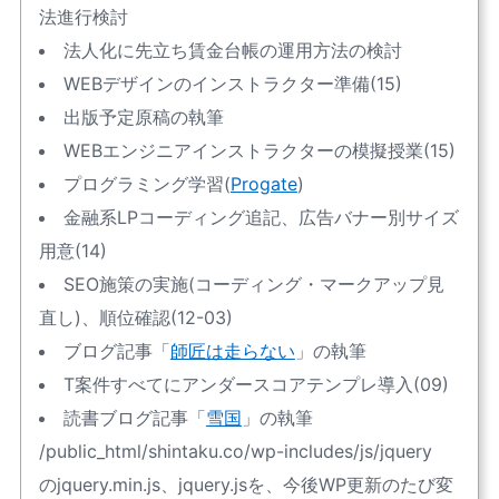
法進行検討
法人化に先立ち賃金台帳の運用方法の検討
WEBデザインのインストラクター準備(15)
出版予定原稿の執筆
WEBエンジニアインストラクターの模擬授業(15)
プログラミング学習(
Progate
)
金融系LPコーディング追記、広告バナー別サイズ
用意(14)
SEO施策の実施(コーディング・マークアップ見
直し)、順位確認(12-03)
ブログ記事「
師匠は走らない
」の執筆
T案件すべてにアンダースコアテンプレ導入(09)
読書ブログ記事「
雪国
」の執筆
/public_html/shintaku.co/wp-includes/js/jquery
のjquery.min.js、jquery.jsを、今後WP更新のたび変