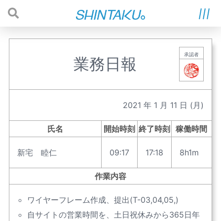
承認者
業務日報
2021
年
1
月
11
日
(月)
氏名
開始時刻
終了時刻
稼働時間
新宅 睦仁
09:17
17:18
8h1m
作業内容
ワイヤーフレーム作成、提出(T-03,04,05,)
自サイトの営業時間を、土日祝休みから365日年