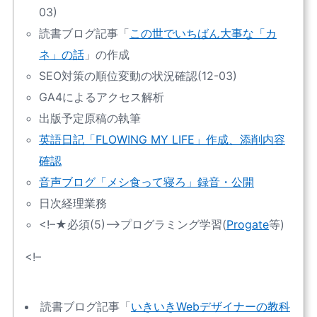
03)
読書ブログ記事「
この世でいちばん大事な「カ
ネ」の話
」の作成
SEO対策の順位変動の状況確認(12-03)
GA4によるアクセス解析
出版予定原稿の執筆
英語日記「FLOWING MY LIFE」作成、添削内容
確認
音声ブログ「メシ食って寝ろ」録音・公開
日次経理業務
<!–★必須(5)
–>プログラミング学習(
Progate
等)
<!–
読書ブログ記事「
いきいきWebデザイナーの教科