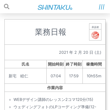
承認者
業務日報
2021
年
2
月
20
日
(土)
氏名
開始時刻
終了時刻
稼働時間
新宅 睦仁
07:04
17:59
10h55m
作業内容
WEBデザイン講師のレッスン2コマ120分(15)
ウェディングフォトのLPコーディング準備(12-