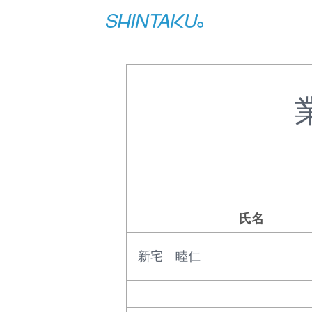
氏名
新宅 睦仁