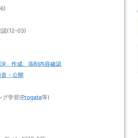
6)
)
12-03)
NNER」作成、添削内容確認
録音・公開
ング学習(
Progate
等)