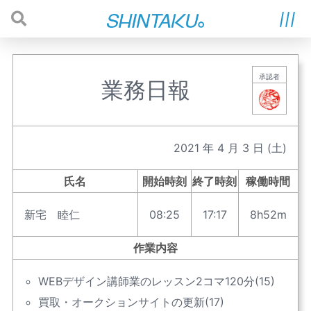
承認者
業務日報
2021
年
4
月
3
日
(土)
氏名
開始時刻
終了時刻
稼働時間
新宅 睦仁
08:25
17:17
8h52m
作業内容
WEBデザイン講師業のレッスン2コマ120分(15)
買取・オークションサイトの更新(17)