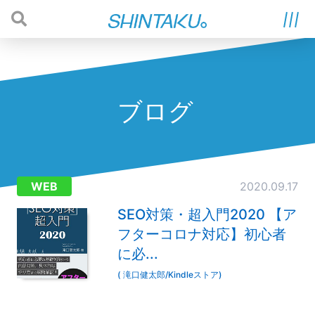
ブログ
WEB
2020.09.17
SEO対策・超入門2020 【ア
フターコロナ対応】初心者
に必...
( 滝口健太郎/Kindleストア)