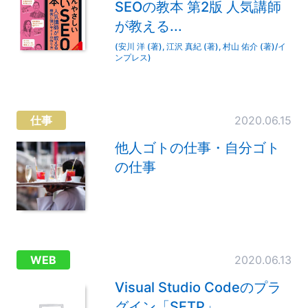
SEOの教本 第2版 人気講師
が教える...
(安川 洋 (著), 江沢 真紀 (著), 村山 佑介 (著)/イ
ンプレス)
仕事
2020.06.15
他人ゴトの仕事・自分ゴト
の仕事
WEB
2020.06.13
Visual Studio Codeのプラ
グイン「SFTP」...