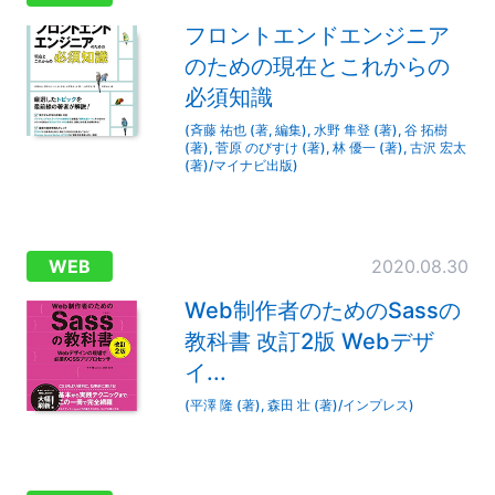
フロントエンドエンジニア
のための現在とこれからの
必須知識
(斉藤 祐也 (著, 編集), 水野 隼登 (著), 谷 拓樹
(著), 菅原 のびすけ (著), 林 優一 (著), 古沢 宏太
(著)/マイナビ出版)
WEB
2020.08.30
Web制作者のためのSassの
教科書 改訂2版 Webデザ
イ...
(平澤 隆 (著), 森田 壮 (著)/インプレス)